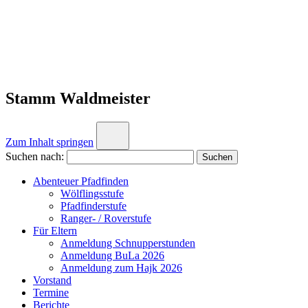
Stamm Waldmeister
Zum Inhalt springen
Suchen nach:
Suchen
Abenteuer Pfadfinden
Wölflingsstufe
Pfadfinderstufe
Ranger- / Roverstufe
Für Eltern
Anmeldung Schnupperstunden
Anmeldung BuLa 2026
Anmeldung zum Hajk 2026
Vorstand
Termine
Berichte