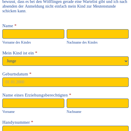
bewusst, dass es bei den Wölflingen gerade eine Wartelist gibt und ich nach
absenden der Anmeldung nicht einfach mein Kind zur Meutenstunde
schicken kann.
Name
*
Vorname
Nachname
des
des
Kindes
Kindes
Vorname des Kindes
Nachname des Kindes
Mein Kind ist ein
*
Geburtsdatum
*
Name eines Erziehungsberechtigten
*
Vorname
Nachname
Vorname
Nachname
Handynummer
*