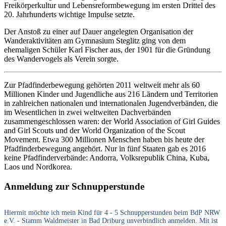
Freikörperkultur und Lebensreformbewegung im ersten Drittel des
20. Jahrhunderts wichtige Impulse setzte.
Der Anstoß zu einer auf Dauer angelegten Organisation der
Wanderaktivitäten am Gymnasium Steglitz ging von dem
ehemaligen Schüler Karl Fischer aus, der 1901 für die Gründung
des Wandervogels als Verein sorgte.
Zur Pfadfinderbewegung gehörten 2011 weltweit mehr als 60
Millionen Kinder und Jugendliche aus 216 Ländern und Territorien
in zahlreichen nationalen und internationalen Jugendverbänden, die
im Wesentlichen in zwei weltweiten Dachverbänden
zusammengeschlossen waren: der World Association of Girl Guides
and Girl Scouts und der World Organization of the Scout
Movement. Etwa 300 Millionen Menschen haben bis heute der
Pfadfinderbewegung angehört. Nur in fünf Staaten gab es 2016
keine Pfadfinderverbände: Andorra, Volksrepublik China, Kuba,
Laos und Nordkorea.
Anmeldung zur Schnupperstunde
Anmeldung
Hiermit möchte ich mein Kind für 4 - 5 Schnupperstunden beim BdP NRW
zur
e.V. - Stamm Waldmeister in Bad Driburg unverbindlich anmelden. Mit ist
Gruppenstunde