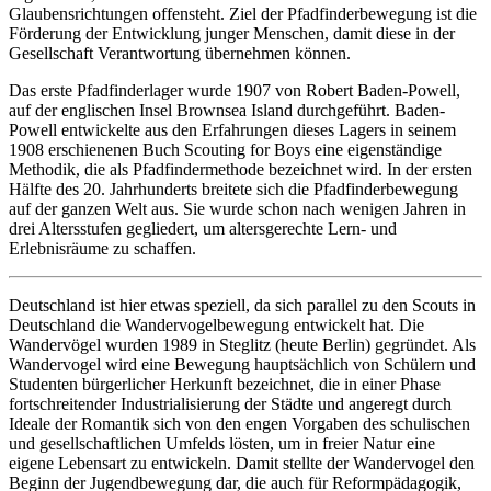
Glaubensrichtungen offensteht. Ziel der Pfadfinderbewegung ist die
Förderung der Entwicklung junger Menschen, damit diese in der
Gesellschaft Verantwortung übernehmen können.
Das erste Pfadfinderlager wurde 1907 von Robert Baden-Powell,
auf der englischen Insel Brownsea Island durchgeführt. Baden-
Powell entwickelte aus den Erfahrungen dieses Lagers in seinem
1908 erschienenen Buch Scouting for Boys eine eigenständige
Methodik, die als Pfadfindermethode bezeichnet wird. In der ersten
Hälfte des 20. Jahrhunderts breitete sich die Pfadfinderbewegung
auf der ganzen Welt aus. Sie wurde schon nach wenigen Jahren in
drei Altersstufen gegliedert, um altersgerechte Lern- und
Erlebnisräume zu schaffen.
Deutschland ist hier etwas speziell, da sich parallel zu den Scouts in
Deutschland die Wandervogelbewegung entwickelt hat. Die
Wandervögel wurden 1989 in Steglitz (heute Berlin) gegründet. Als
Wandervogel wird eine Bewegung hauptsächlich von Schülern und
Studenten bürgerlicher Herkunft bezeichnet, die in einer Phase
fortschreitender Industrialisierung der Städte und angeregt durch
Ideale der Romantik sich von den engen Vorgaben des schulischen
und gesellschaftlichen Umfelds lösten, um in freier Natur eine
eigene Lebensart zu entwickeln. Damit stellte der Wandervogel den
Beginn der Jugendbewegung dar, die auch für Reformpädagogik,