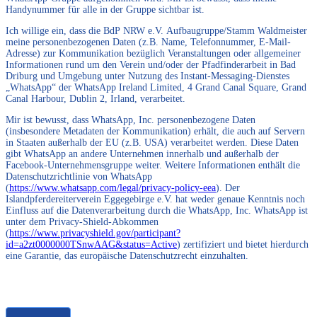
Handynummer für alle in der Gruppe sichtbar ist.
Ich willige ein, dass die BdP NRW e.V. Aufbaugruppe/Stamm Waldmeister
meine personenbezogenen Daten (z.B. Name, Telefonnummer, E-Mail-
Adresse) zur Kommunikation bezüglich Veranstaltungen oder allgemeiner
Informationen rund um den Verein und/oder der Pfadfinderarbeit in Bad
Driburg und Umgebung unter Nutzung des Instant-Messaging-Dienstes
„WhatsApp“ der WhatsApp Ireland Limited, 4 Grand Canal Square, Grand
Canal Harbour, Dublin 2, Irland, verarbeitet.
Mir ist bewusst, dass WhatsApp, Inc. personenbezogene Daten
(insbesondere Metadaten der Kommunikation) erhält, die auch auf Servern
in Staaten außerhalb der EU (z.B. USA) verarbeitet werden. Diese Daten
gibt WhatsApp an andere Unternehmen innerhalb und außerhalb der
Facebook-Unternehmensgruppe weiter. Weitere Informationen enthält die
Datenschutzrichtlinie von WhatsApp
(
https://www.whatsapp.com/legal/privacy-policy-eea
). Der
Islandpferdereiterverein Eggegebirge e.V. hat weder genaue Kenntnis noch
Einfluss auf die Datenverarbeitung durch die WhatsApp, Inc. WhatsApp ist
unter dem Privacy-Shield-Abkommen
(
https://www.privacyshield.gov/participant?
id=a2zt0000000TSnwAAG&status=Active
) zertifiziert und bietet hierdurch
eine Garantie, das europäische Datenschutzrecht einzuhalten.